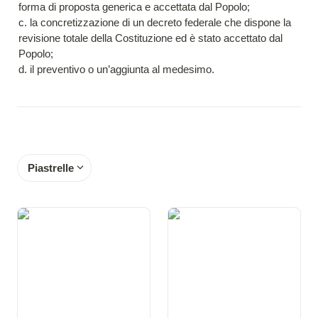
forma di proposta generica e accettata dal Popolo;

c. la concretizzazione di un decreto federale che dispone la 
revisione totale della Costituzione ed è stato accettato dal 
Popolo;

d. il preventivo o un’aggiunta al medesimo.
Piastrelle
Preambolo
Art. 1 Confederazione
Svizzera