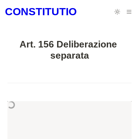
CONSTITUTIO
Art. 156 Deliberazione 
separata