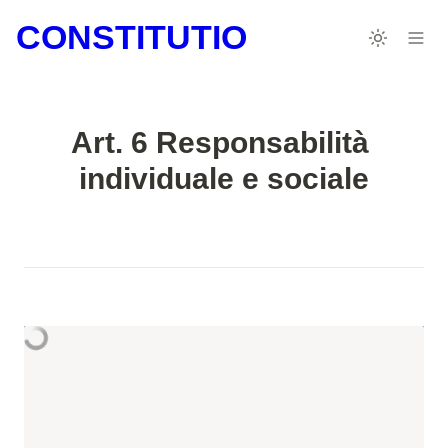
CONSTITUTIO
Art. 6 Responsabilità 
individuale e sociale