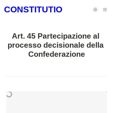
CONSTITUTIO
Art. 45 Partecipazione al 
processo decisionale della 
Confederazione