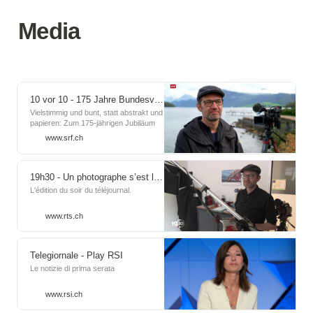
Media
10 vor 10 - 175 Jahre Bundesverfassung verfilmt und vertont - Play SRF
Vielstimmig und bunt, statt abstrakt und
papieren: Zum 175-jährigen Jubiläum
vertont und verfilmt der Fotograf
www.srf.ch
Dominic Büttner die Bundesverfassung.
Die über 190 Artikel lässt er von
unterschiedlichen Menschen an
speziellen Orten vorlesen.
19h30 - Un photographe s’est lancé le défi monumental de faire lire la Constitution suisse à des citoyens des quatre coins du pays - Play RTS
L'édition du soir du téléjournal.
www.rts.ch
Telegiornale - Play RSI
Le notizie di prima serata
www.rsi.ch