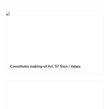
Constitutio making-of Art. 57 Sion / Valais
Constitutio making-of Art. 57 Sion / Valais
Constitutio making-of Art. 88 Sion / Valais