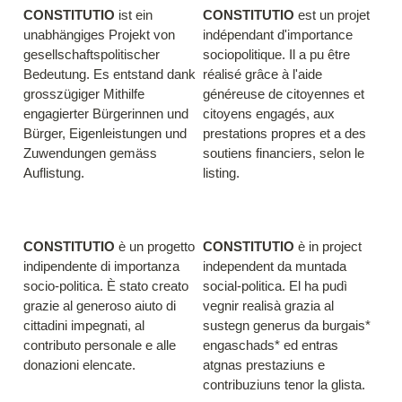
CONSTITUTIO 
ist ein 
CONSTITUTIO 
est un projet 
unabhängiges Projekt von 
indépendant d'importance 
gesellschaftspolitischer 
sociopolitique. Il a pu être 
Bedeutung. Es entstand dank 
réalisé grâce à l'aide 
grosszügiger Mithilfe 
généreuse de citoyennes et 
engagierter Bürgerinnen und 
citoyens engagés, aux 
Bürger, Eigenleistungen und 
prestations propres et a des 
Zuwendungen gemäss 
soutiens financiers, selon le 
Auflistung.
listing.
CONSTITUTIO
 è un progetto 
CONSTITUTIO
 è in project 
indipendente di importanza 
independent da muntada 
socio-politica. È stato creato 
social-politica. El ha pudì 
grazie al generoso aiuto di 
vegnir realisà grazia al 
cittadini impegnati, al 
sustegn generus da burgais* 
contributo personale e alle 
engaschads* ed entras 
donazioni elencate.
atgnas prestaziuns e 
contribuziuns tenor la glista.