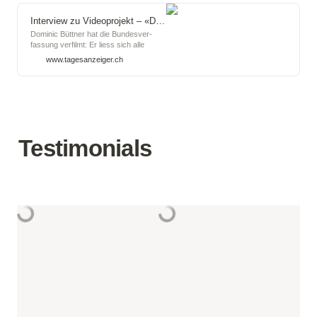
Interview zu Videoprojekt – «Die Bundes­­ver­­fassung hat mit uns allen zu tun und geht uns alle an»
Dominic Büttner hat die Bundes­ver­
fassung verfilmt: Er liess sich alle
195 Artikel vor der Kamera vorlesen.
www.tagesanzeiger.ch
Im Gespräch erzählt er, was er dabei
erlebt hat.
Testimonials