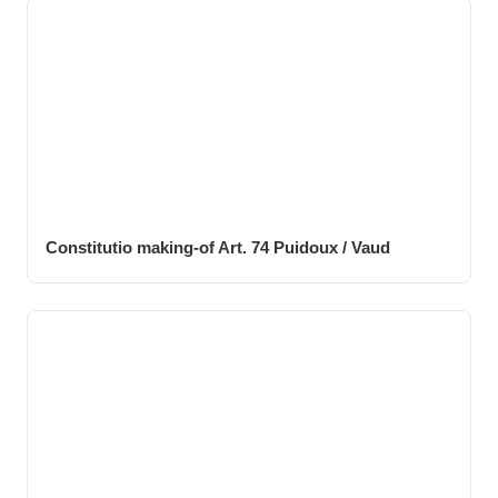
Constitutio making-of Art. 74 Puidoux / Vaud
Constitutio making-of Art. 74 Puidoux / Vaud
Constitutio making-of Berufsschule Zürich