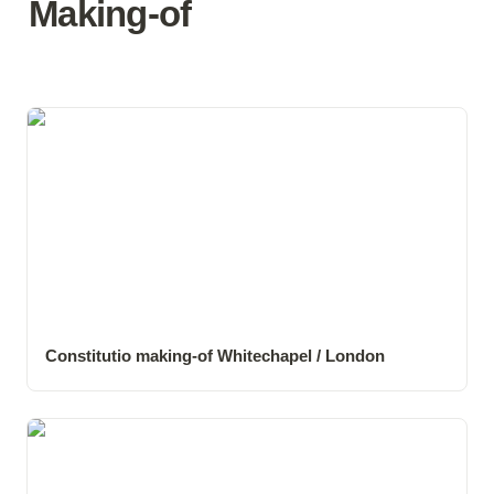
Making-of
Constitutio making-of Whitechapel / London
Constitutio making-of Whitechapel / London
Constitutio making-of Art. 76 Cully / Vaud