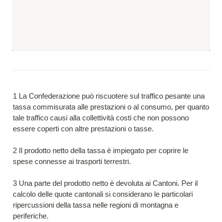
1 La Confederazione può riscuotere sul traffico pesante una 
tassa commisurata alle prestazioni o al consumo, per quanto 
tale traffico causi alla collettività costi che non possono 
essere coperti con altre prestazioni o tasse.

2 Il prodotto netto della tassa è impiegato per coprire le 
spese connesse ai trasporti terrestri.

3 Una parte del prodotto netto è devoluta ai Cantoni. Per il 
calcolo delle quote cantonali si considerano le particolari 
ripercussioni della tassa nelle regioni di montagna e 
periferiche.