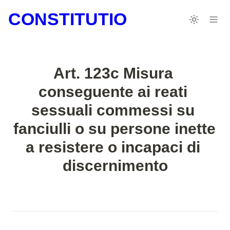
CONSTITUTIO
Art. 123c Misura 
conseguente ai reati 
sessuali commessi su 
fanciulli o su persone inette 
a resistere o incapaci di 
discernimento