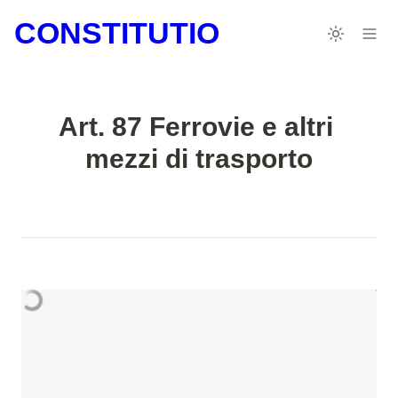
CONSTITUTIO
Art. 87 Ferrovie e altri 
mezzi di trasporto