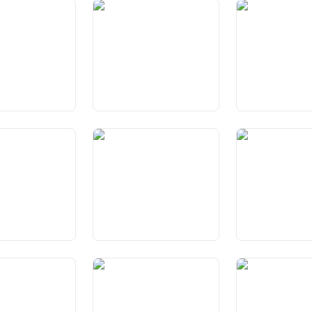
to alla vita e alla
Art. 10a Divieto di
Art. 11 Protezion
sonale
dissimulare il proprio viso
fanciulli e degli 
itto al matrimonio
Art. 15 Libertà di credo e di
Art. 16 Libertà d
lia
coscienza
d’informazione
tto all’istruzione
Art. 20 Libertà della scienza
Art. 21 Libertà ar
di base