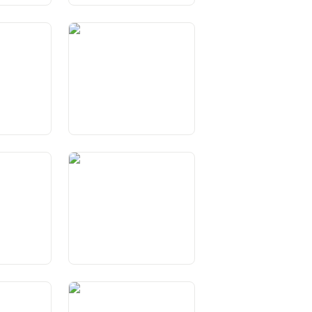
 dei diritti
Art. 36 Limiti dei diritti
fondamentali
all’estero
Art. 41
Art. 45 Partecipazione al
processo decisionale della
Confederazione