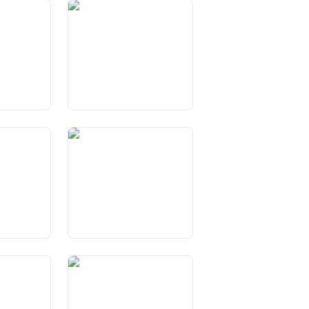
e dei
Art. 12 Diritto all’aiuto in
adolescenti
situazioni di bisogno
’opinione e
Art. 17 Libertà dei media
tistica
Art. 22 Libertà di riunione