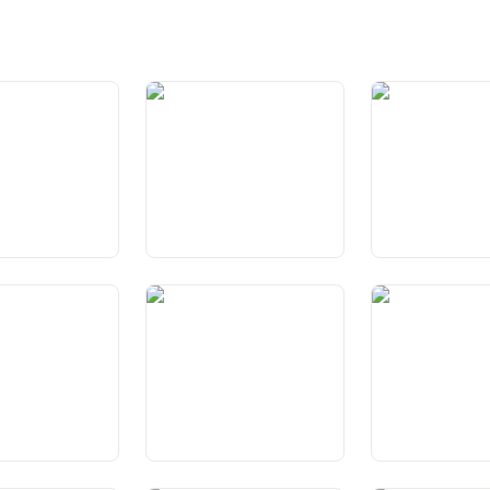
federazione
Art. 2 Scopo
Art. 3 Federalis
sidiarietà
Art. 6 Responsabilità
Art. 7 Dignità u
individuale e sociale