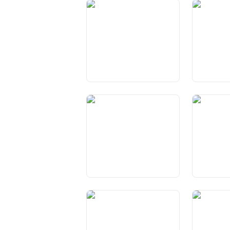
Art. 9 Protezione
Art. 10 Dirit
dall’arbitrio e tutela della
libertà per
buona fede
Art. 13 Protezione della
Art. 14 Dir
sfera privata
e alla famig
Art. 18 Libertà di lingua
Art. 19 Diri
scolastica 