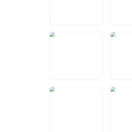
Art. 23 Libertà
Art. 24 Libe
d’associazione
Art. 28 Libertà sindacale
Art. 29 Ga
procedurali