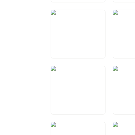
Art. 32 Procedura penale
Art. 33 Diri
Art. 37 Diritti di cittadinanza
Art. 38 Acq
perdita del
Art. 42 Compiti della
Art. 43 Com
Confederazione