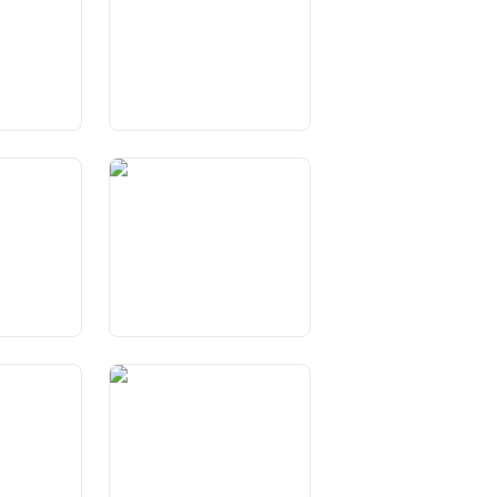
orietà
Art. 49 Preminenza e
o di
rispetto del diritto federale
a e
Art. 54 Affari esteri
toni