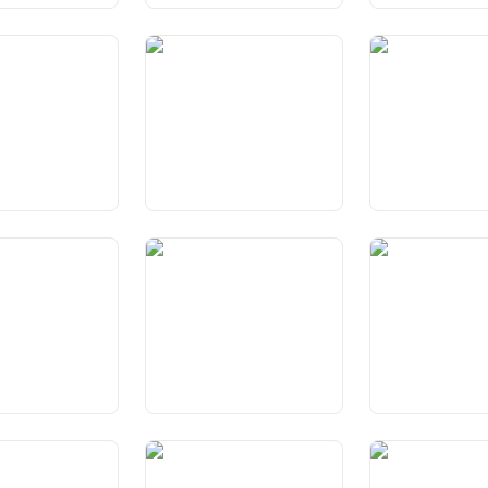
tto di petizione
Art. 34 Diritti politici
Art. 35 Attuazione
fondamentali
uisizione e
Art. 39 Esercizio dei diritti
Art. 40 Svizzeri 
la cittadinanza
politici
piti dei Cantoni
Art. 43a Principi per
Art. 44 Principi
l’assegnazione e
l’esecuzione dei compiti