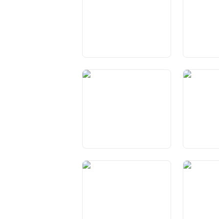
Art. 46 Attuazione e
Art. 47 Au
esecuzione del diritto
Cantoni
federale
Art. 50
Art. 51 Cos
cantonali