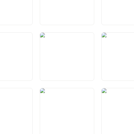
rtà di domicilio
Art. 25 Protezione
Art. 26 Garanzia
dall’espulsione,
proprietà
dall’estradizione e dal rinvio
forzato
ranzie
Art. 29a Garanzia della via
Art. 30 Procedu
 generali
giudiziaria
giudiziaria