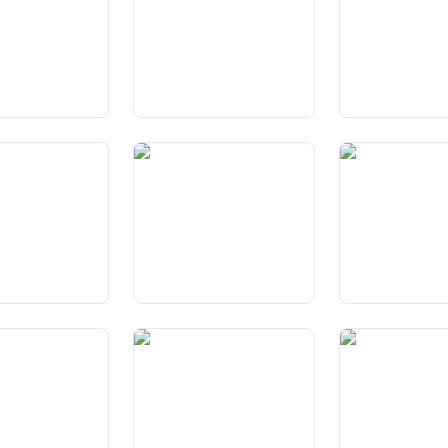
statali
tonomia dei
Art. 48 Trattati
Art. 48a Obbligat
intercantonali
generale e obblig
partecipazione
tituzioni
Art. 52 Ordine
Art. 53 Esistenz
costituzionale
territorio dei Can