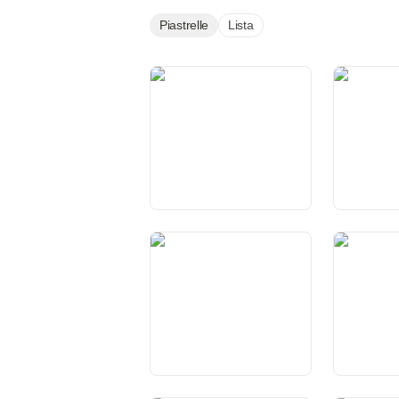
Piastrelle
Lista
Preambolo
Art. 1 Con
Svizzera
Art. 5 Stato di diritto
Art. 5a Sus