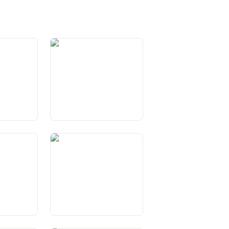
mo
Art. 4 Lingue nazionali
mana
Art. 8 Uguaglianza giuridica