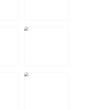
 della
Art. 27 Libertà economica
ra
Art. 31 Privazione della
libertà