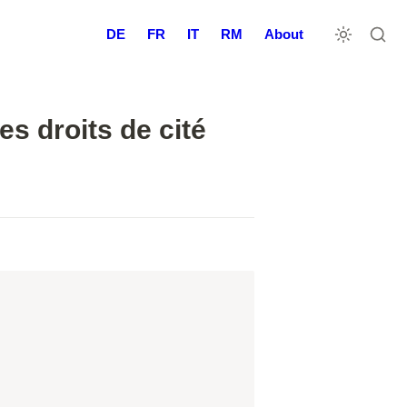
DE
FR
IT
RM
About
des droits de cité