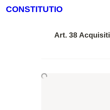
CONSTITUTIO
Art. 38 Acquisiti