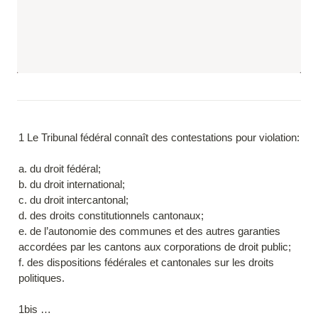
1 Le Tribunal fédéral connaît des contestations pour violation:

a. du droit fédéral;

b. du droit international;

c. du droit intercantonal;

d. des droits constitutionnels cantonaux;

e. de l’autonomie des communes et des autres garanties 
accordées par les cantons aux corporations de droit public;

f. des dispositions fédérales et cantonales sur les droits 
politiques.

1bis …
