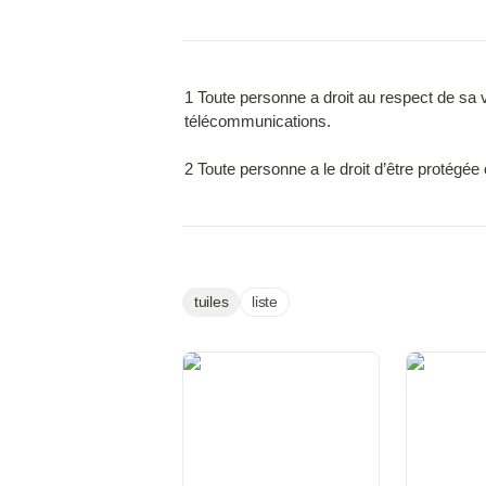
1 Toute personne a droit au respect de sa vi
télécommunications.

2 Toute personne a le droit d’être protégée
tuiles
liste
Préambule
Art. 1 Conf