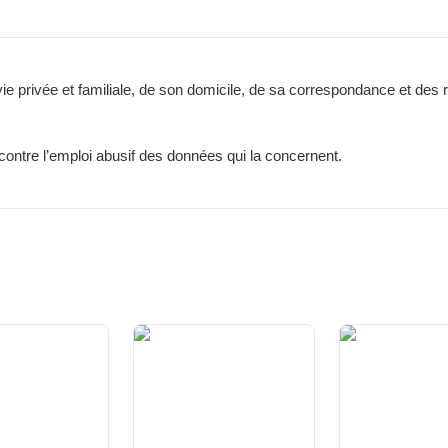
e privée et familiale, de son domicile, de sa correspondance et des rela
 contre l’emploi abusif des données qui la concernent.
édération suisse
Art. 2 But
Art. 3 Cantons