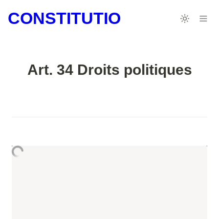
CONSTITUTIO
Art. 34 Droits politiques