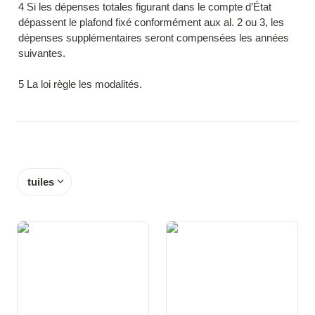
4 Si les dépenses totales figurant dans le compte d’État 
dépassent le plafond fixé conformément aux al. 2 ou 3, les 
dépenses supplémentaires seront compensées les années 
suivantes.

5 La loi règle les modalités.
tuiles
Préambule
Art. 1 Confédération suisse