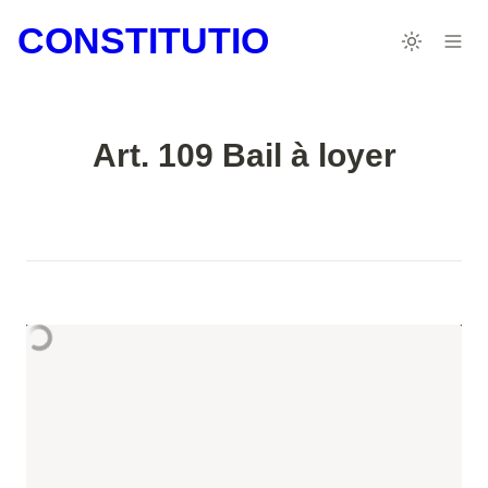
CONSTITUTIO
Art. 109 Bail à loyer