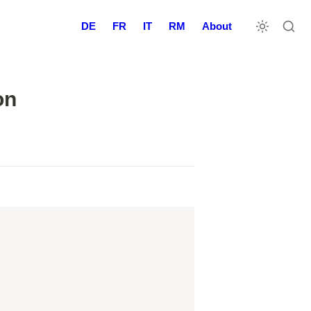
DE
FR
IT
RM
About
on