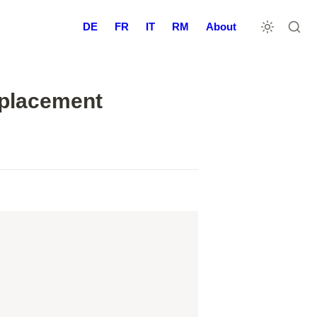
DE
FR
IT
RM
About
emplacement