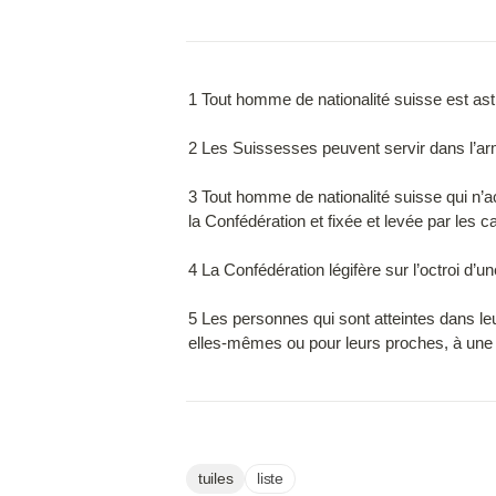
1 Tout homme de nationalité suisse est astre
2 Les Suissesses peuvent servir dans l’armé
3 Tout homme de nationalité suisse qui n’ac
la Confédération et fixée et levée par les ca
4 La Confédération légifère sur l’octroi d’u
5 Les personnes qui sont atteintes dans leu
elles-mêmes ou pour leurs proches, à une ai
tuiles
liste