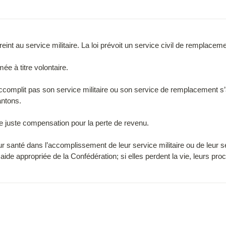
int au service militaire. La loi prévoit un service civil de remplacemen
e à titre volontaire.

complit pas son service militaire ou son service de remplacement s’ac
ntons.

ne juste compensation pour la perte de revenu.

r santé dans l’accomplissement de leur service militaire ou de leur s
de appropriée de la Confédération; si elles perdent la vie, leurs proc