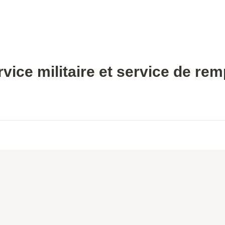
rvice militaire et service de r