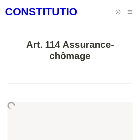
CONSTITUTIO
Art. 114 Assurance-
chômage