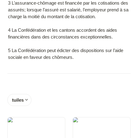
3 L’assurance-chômage est financée par les cotisations des 
assurés; lorsque l’assuré est salarié, l’employeur prend à sa 
charge la moitié du montant de la cotisation.

4 La Confédération et les cantons accordent des aides 
financières dans des circonstances exceptionnelles.

5 La Confédération peut édicter des dispositions sur l’aide 
sociale en faveur des chômeurs.
tuiles
Préambule
Art. 1 Confédération suisse