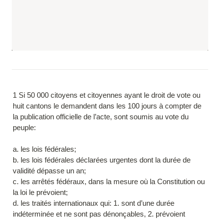
1 Si 50 000 citoyens et citoyennes ayant le droit de vote ou 
huit cantons le demandent dans les 100 jours à compter de 
la publication officielle de l’acte, sont soumis au vote du 
peuple:

a. les lois fédérales;

b. les lois fédérales déclarées urgentes dont la durée de 
validité dépasse un an;

c. les arrêtés fédéraux, dans la mesure où la Constitution ou 
la loi le prévoient;

d. les traités internationaux qui: 1. sont d’une durée 
indéterminée et ne sont pas dénonçables, 2. prévoient 