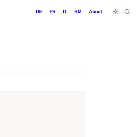
DE
FR
IT
RM
About