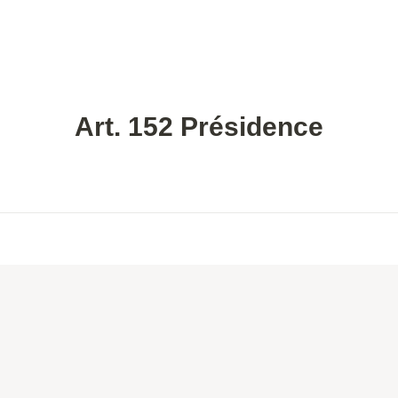
Art. 152 Présidence