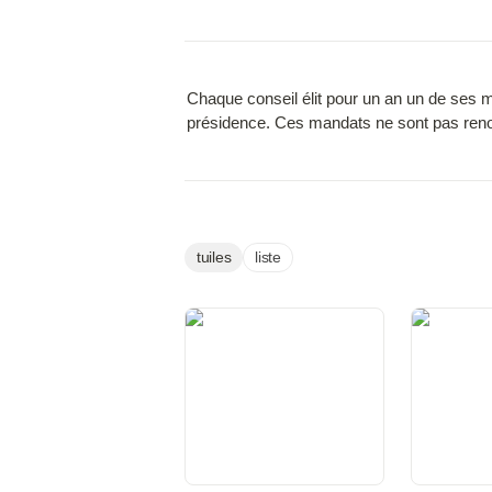
Chaque conseil élit pour un an un de ses 
présidence. Ces mandats ne sont pas reno
tuiles
liste
Préambule
Art. 1 Conf