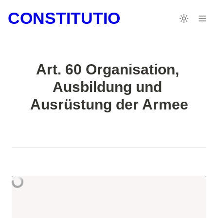
CONSTITUTIO
Art. 60 Organisation, 
Ausbildung und 
Ausrüstung der Armee