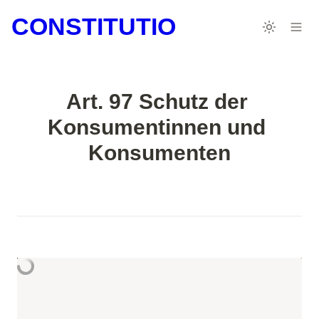
CONSTITUTIO
Art. 97 Schutz der 
Konsumentinnen und 
Konsumenten