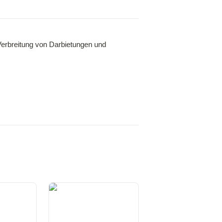
erbreitung von Darbietungen und 
Art. 4 Landessprachen