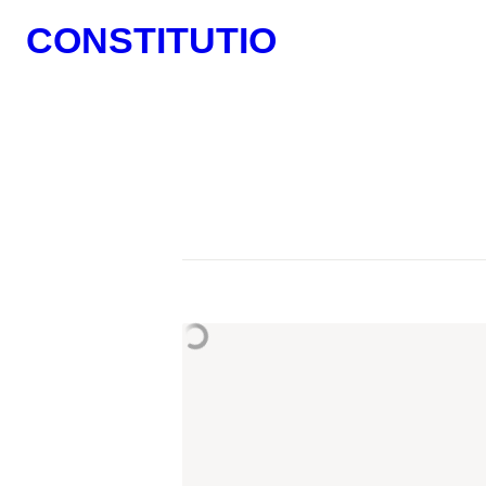
CONSTITUTIO