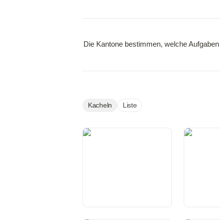
Die Kantone bestimmen, welche Aufgaben s
Kacheln
Liste
Präambel
Art. 1 Sch
Eidgenoss