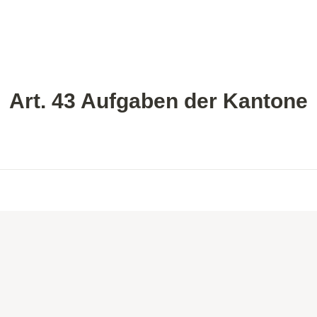
Art. 43 Aufgaben der Kantone