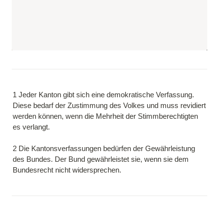
1 Jeder Kanton gibt sich eine demokratische Verfassung. 
Diese bedarf der Zustimmung des Volkes und muss revidiert 
werden können, wenn die Mehrheit der Stimmberechtigten 
es verlangt.

2 Die Kantonsverfassungen bedürfen der Gewährleistung 
des Bundes. Der Bund gewährleistet sie, wenn sie dem 
Bundesrecht nicht widersprechen.