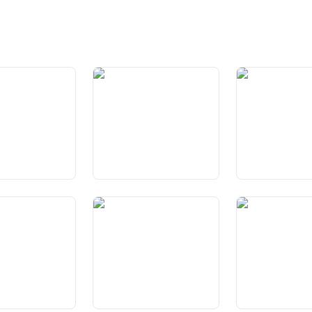
weizerische
Art. 2 Zweck
Art. 3 Kantone
enschaft
idiarität
Art. 6 Individuelle und
Art. 7 Mensche
gesellschaftliche
Verantwortung