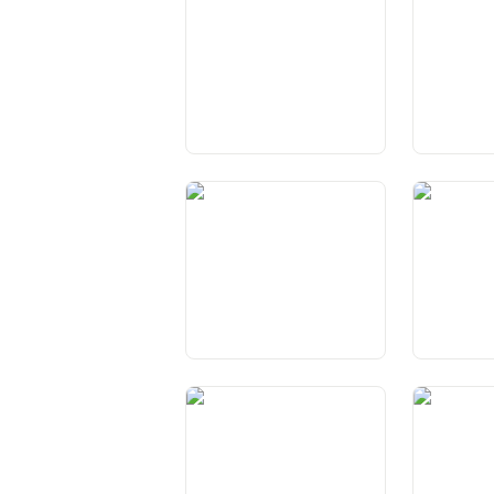
Bundes
Kantone
Art. 46 Umsetzung des
Art. 47 Eig
Bundesrechts
Kantone
Art. 50
Art. 51
Kantonsve