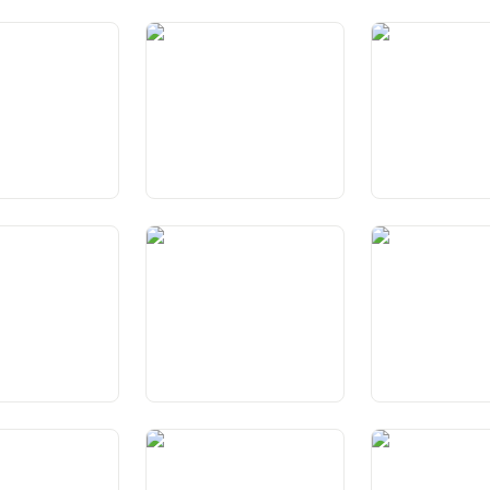
cht auf Leben
Art. 10a Verbot der
Art. 11 Schutz d
sönliche Freiheit
Verhüllung des eigenen
und Jugendliche
Gesichts
cht auf Ehe und
Art. 15 Glaubens- und
Art. 16 Meinung
Gewissensfreiheit
Informationsfreih
spruch auf
Art. 20
Art. 21 Kunstfrei
unterricht
Wissenschaftsfreiheit