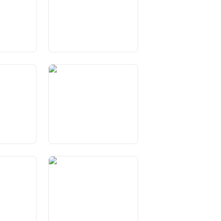
msgarantie
Art. 27 Wirtschaftsfreiheit
che
Art. 31 Freiheitsentzug