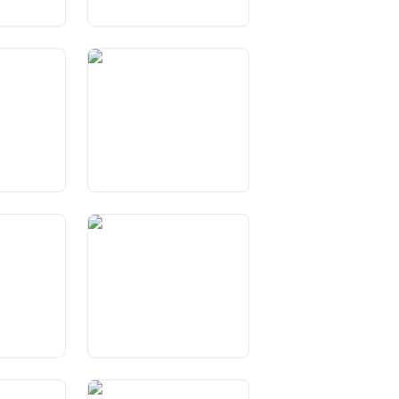
ichung der
Art. 36 Einschränkungen
von Grundrechten
Art. 41 Sozialziele
erinnen
weizer
tze
Art. 45 Mitwirkung an der