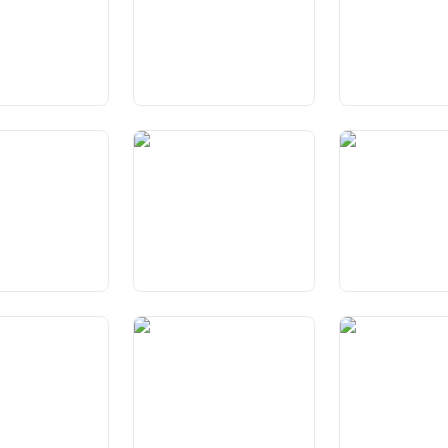
Art. 25 Schutz vor
Art. 26 Eigentu
ngsfreiheit
Ausweisung, Auslieferung
und Ausschaffung
gemeine
Art. 29a
Art. 30 Gerichtli
garantien
Rechtsweggarantie
Verfahren