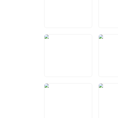
Art. 23 Vereinigungsfreiheit
Art. 24
Niederlassu
Art. 28 Koalitionsfreiheit
Art. 29 All
Verfahrens