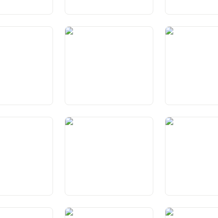
itionsrecht
Art. 34 Politische Rechte
Art. 35 Verwirkl
Grundrechte
erb und Verlust
Art. 39 Ausübung der
Art. 40
rechte
politischen Rechte
Auslandschweiz
und Auslandsch
fgaben der
Art. 43a Grundsätze für die
Art. 44 Grundsä