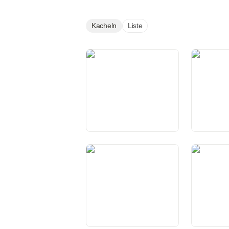
Kacheln
Liste
Präambel
Art. 1 Sch
Eidgenoss
Art. 5 Grundsätze
Art. 5a Subs
rechtsstaatlichen Handelns