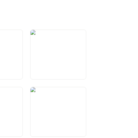
Art. 4 Landessprachen
nwürde
Art. 8 Rechtsgleichheit