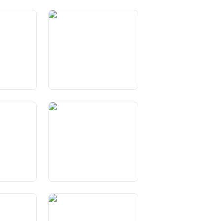
er Kinder
Art. 12 Recht auf Hilfe in
n
Notlagen
s- und
Art. 17 Medienfreiheit
eit
heit
Art. 22
Versammlungsfreiheit