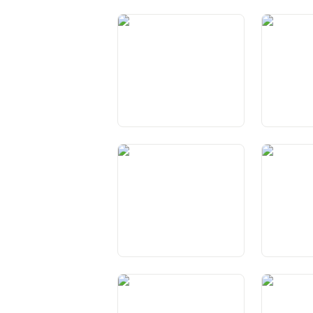
Art. 9 Schutz vor Willkür
Art. 10 Re
und Wahrung von Treu und
und auf per
Glauben
Art. 13 Schutz der
Art. 14 Re
Privatsphäre
Familie
Art. 18 Sprachenfreiheit
Art. 19 An
Grundschul