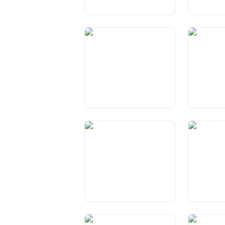
Art. 32 Strafverfahren
Art. 33 Pet
Art. 37 Bürgerrechte
Art. 38 Erw
der Bürger
Art. 42 Aufgaben des
Art. 43 Au