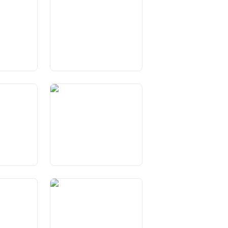
Willensbildung des Bundes
Art. 49 Vorrang und
licherklärung
Einhaltung des
flicht
Bundesrechts
 und Gebiet
Art. 54 Auswärtige
Angelegenheiten