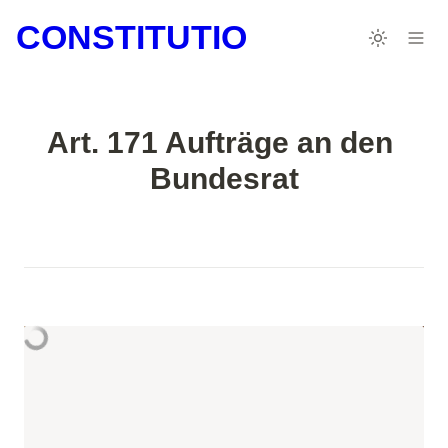
CONSTITUTIO
Art. 171 Aufträge an den 
Bundesrat