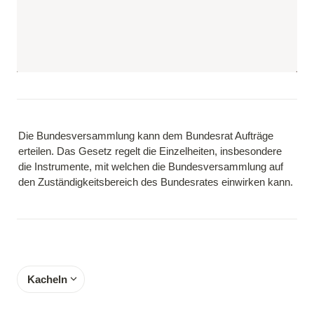
Die Bundesversammlung kann dem Bundesrat Aufträge 
erteilen. Das Gesetz regelt die Einzelheiten, insbesondere 
die Instrumente, mit welchen die Bundesversammlung auf 
den Zuständigkeitsbereich des Bundesrates einwirken kann.
Kacheln