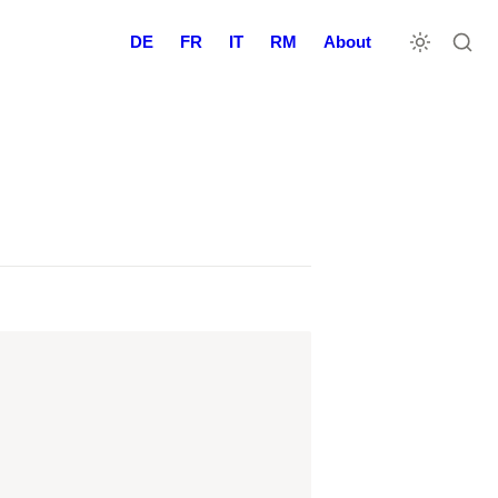
DE
FR
IT
RM
About