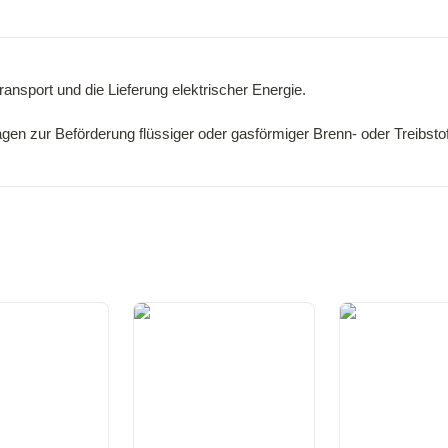
ansport und die Lieferung elektrischer Energie.

en zur Beförderung flüssiger oder gasförmiger Brenn- oder Treibsto
weizerische
Art. 2 Zweck
Art. 3 Kantone
enschaft