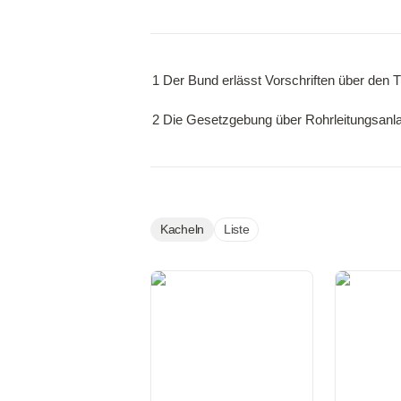
1 Der Bund erlässt Vorschriften über den Tr
2 Die Gesetzgebung über Rohrleitungsanlag
Kacheln
Liste
Präambel
Art. 1 Sch
Eidgenoss