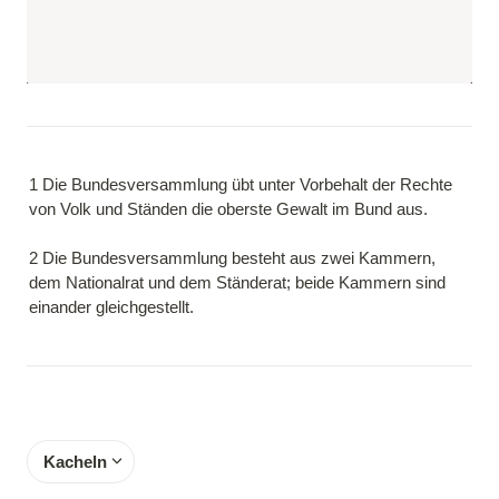
1 Die Bundesversammlung übt unter Vorbehalt der Rechte 
von Volk und Ständen die oberste Gewalt im Bund aus.

2 Die Bundesversammlung besteht aus zwei Kammern, 
dem Nationalrat und dem Ständerat; beide Kammern sind 
einander gleichgestellt.
Kacheln