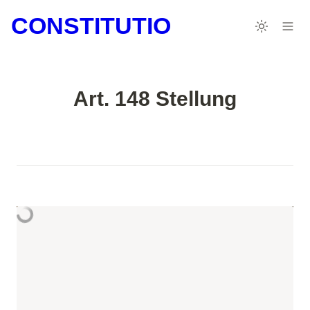
CONSTITUTIO
Art. 148 Stellung