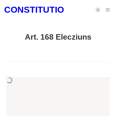
CONSTITUTIO
Art. 168 Elecziuns