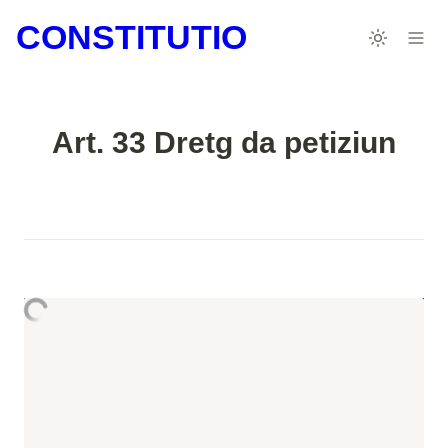
CONSTITUTIO
Art. 33 Dretg da petiziun