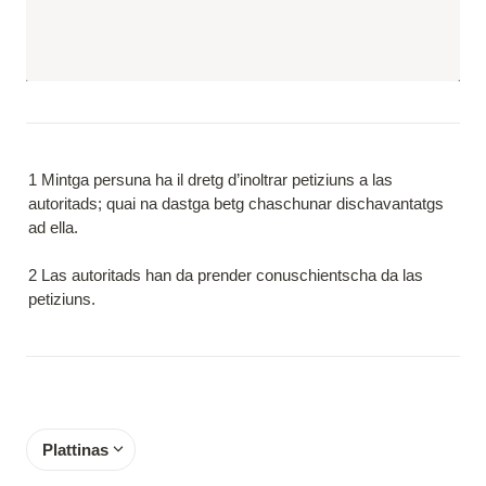
1 Mintga persuna ha il dretg d’inoltrar petiziuns a las 
autoritads; quai na dastga betg chaschunar dischavantatgs 
ad ella.

2 Las autoritads han da prender conuschientscha da las 
petiziuns.
Plattinas