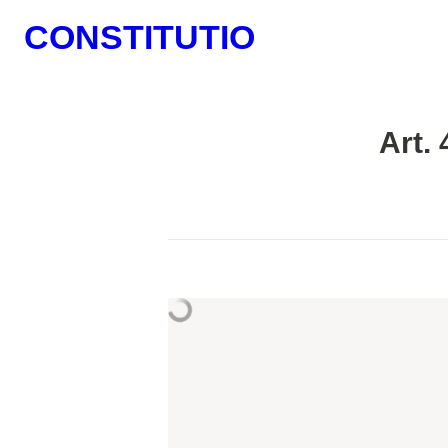
CONSTITUTIO
Art.