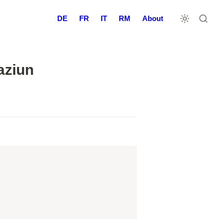
DE
FR
IT
RM
About
aziun