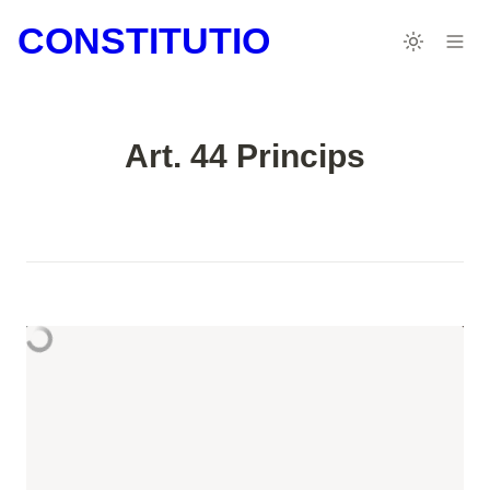
CONSTITUTIO
Art. 44 Princips