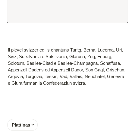
Il pievel svizzer ed ils chantuns Turitg, Berna, Lucerna, Uri, 
Sviz, Sursilvania e Sutsilvania, Glaruna, Zug, Friburg, 
Soloturn, Basilea-Citad e Basilea-Champagna, Schaffusa, 
Appenzell Dadens ed Appenzell Dador, Son Gagl, Grischun, 
Argovia, Turgovia, Tessin, Vad, Vallais, Neuchâtel, Genevra 
e Giura furman la Confederaziun svizra.
Plattinas