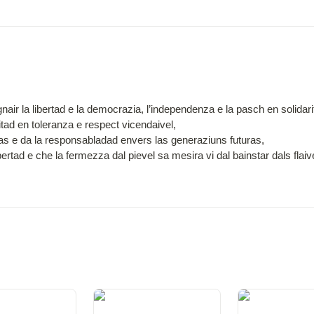
gnair la libertad e la democrazia, l’independenza e la pasch en solidar
itad en toleranza e respect vicendaivel,

 e da la responsabladad envers las generaziuns futuras,

ertad e che la fermezza dal pievel sa mesira vi dal bainstar dals flaive
ederaziun svizra
Art. 2 Intent
Art. 3 Chantuns