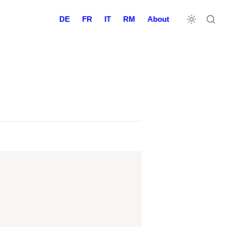
DE
FR
IT
RM
About