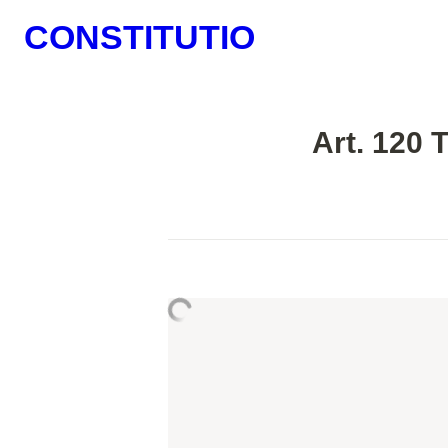
CONSTITUTIO
Art. 120 