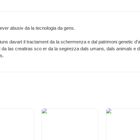
ever abusiv da la tecnologia da gens.

ns davart il tractament da la schermenza e dal patrimoni genetic d’an
d da las creatiras sco er da la segirezza dals umans, dals animals e da
s.
ederaziun svizra
Art. 2 Intent
Art. 3 Chantuns