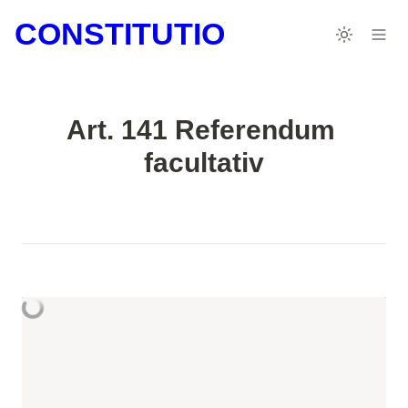
CONSTITUTIO
Art. 141 Referendum 
facultativ