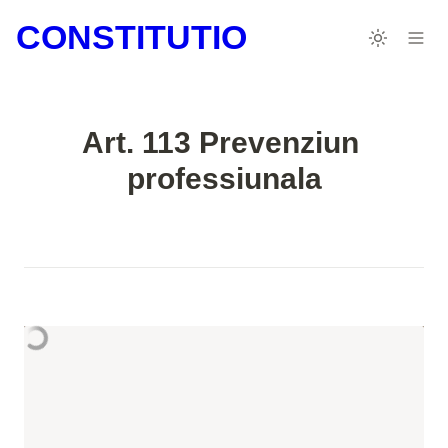
CONSTITUTIO
Art. 113 Prevenziun 
professiunala