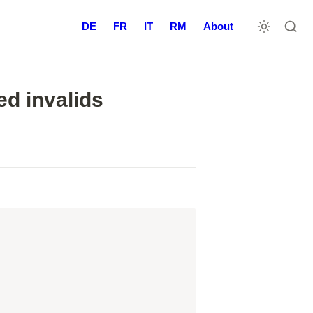
DE
FR
IT
RM
About
ed invalids