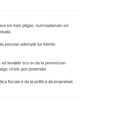
asa sin trais pitgas, numnadamain sin 
duala.

a possian ademplir lur intents 
s ed invalids sco er da la prevenziun 
tgs ch’els pon pretender.

ca fiscala e da la politica da proprietad.