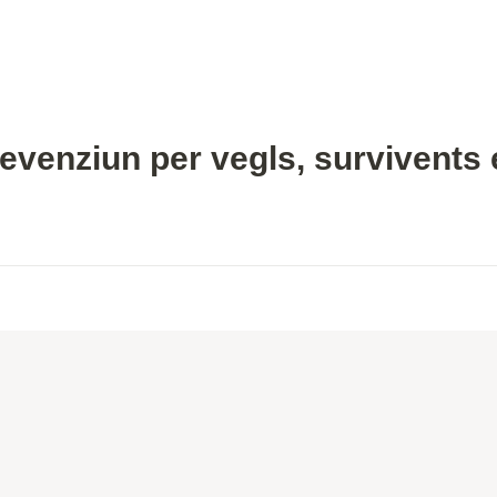
revenziun per vegls, survivents 