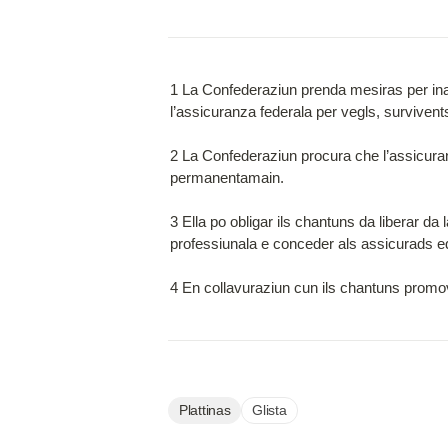
1 La Confederaziun prenda mesiras per ina 
l’assicuranza federala per vegls, survivents
2 La Confederaziun procura che l’assicuranz
permanentamain.

3 Ella po obligar ils chantuns da liberar da 
professiunala e conceder als assicurads ed 
4 En collavuraziun cun ils chantuns promova 
Plattinas
Glista