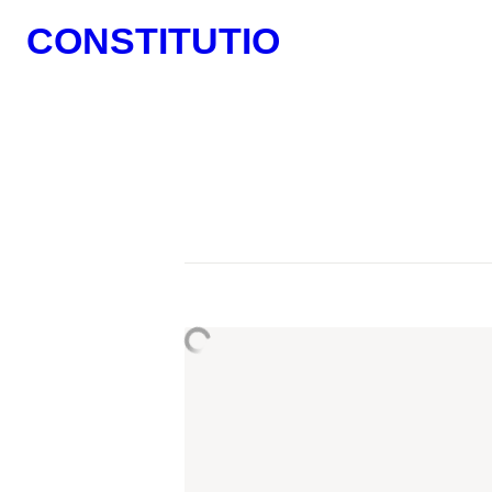
CONSTITUTIO