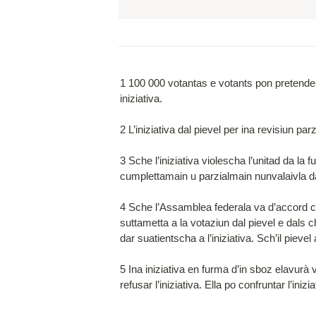
1 100 000 votantas e votants pon pretender 
iniziativa.

2 L’iniziativa dal pievel per ina revisiun pa
3 Sche l’iniziativa violescha l’unitad da la 
cumplettamain u parzialmain nunvalaivla da
4 Sche l’Assamblea federala va d’accord cun i
suttametta a la votaziun dal pievel e dals cha
dar suatientscha a l’iniziativa. Sch’il pieve
5 Ina iniziativa en furma d’in sboz elavur
refusar l’iniziativa. Ella po confruntar l’ini