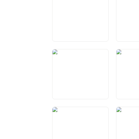
Art. 23 Libertad
Art. 24 Lib
d’associaziun
Art. 28 Libertad sindicala
Art. 29 Ga
generalas 