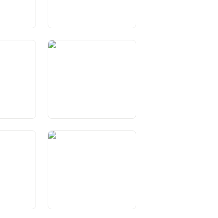
ls dretgs
Art. 36 Restricziuns dals
dretgs fundamentals
e Svizzers
Art. 41