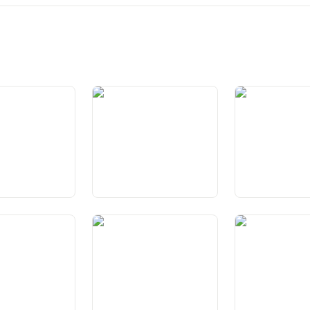
ederaziun svizra
Art. 2 Intent
Art. 3 Chantuns
sidiaritad
Art. 6 Responsabladad
Art. 7 Dignitad 
individuala e sociala