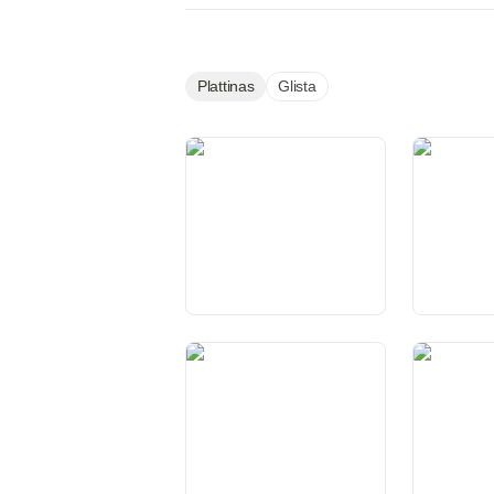
Plattinas
Glista
Preambel
Art. 1 Conf
Art. 5 Princips da l’activitad
Art. 5a Sub
dal stadi da dretg