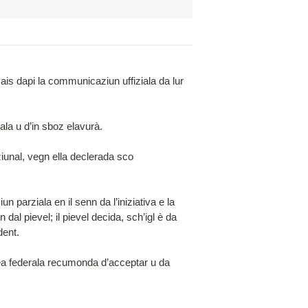
ais dapi la communicaziun uffiziala da lur 
ala u d’in sboz elavurà.

ziunal, vegn ella declerada sco 
 parziala en il senn da l’iniziativa e la 
dal pievel; il pievel decida, sch’igl è da 
ent.

ea federala recumonda d’acceptar u da 