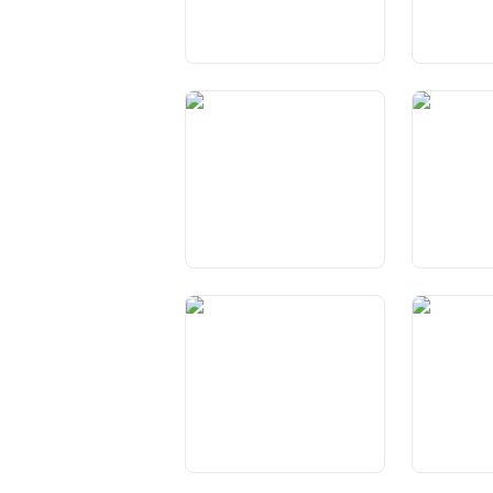
Art. 32 Procedura penala
Art. 33 Dre
Art. 37 Dretgs da burgais
Art. 38 Acq
dals dretgs