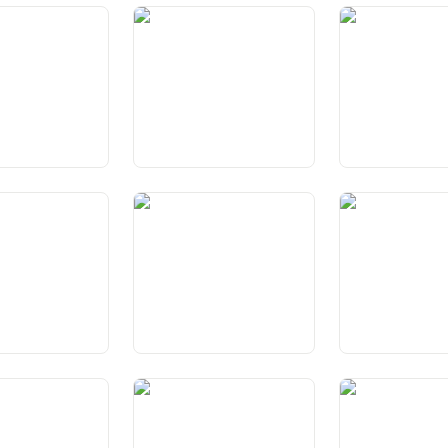
cumbensas dals
Art. 43a Princips per
Art. 44 Princips
attribuir ed ademplir
incumbensas dal stadi
tonomia dals
Art. 48 Contracts
Art. 48a Declera
interchantunals
vigur lianta ed o
participaziun
stituziuns
Art. 52 Urden constituziunal
Art. 53 Existenza 
s
dals chantuns