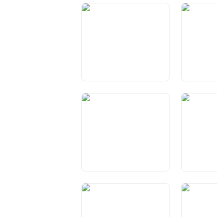
Art. 42 Incumbensas da la
Art. 43 In
Confederaziun
chantuns
Art. 46 Realisaziun dal
Art. 47 Au
dretg federal
chantuns
Art. 50
Art. 51 Con
chantunala