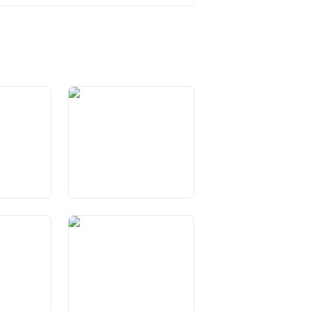
Art. 4 Linguas naziunalas
umana
Art. 8 Egualitad giuridica