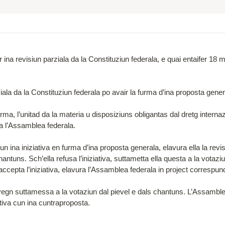
ina revisiun parziala da la Constituziun federala, e quai entaifer 18 m
rziala da la Constituziun federala po avair la furma d’ina proposta gener
furma, l’unitad da la materia u disposiziuns obligantas dal dretg interna
 l’Assamblea federala.

na iniziativa en furma d’ina proposta generala, elavura ella la revisiun
ntuns. Sch’ella refusa l’iniziativa, suttametta ella questa a la votaziun 
l accepta l’iniziativa, elavura l’Assamblea federala in project correspund
à vegn suttamessa a la votaziun dal pievel e dals chantuns. L’Assambl
ziativa cun ina cuntraproposta.