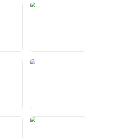
Art. 45 Cooperaziun al
process da furmaziun da la
voluntad da la
Confederaziun
ziun cun
Art. 49 Precedenza ed
bligaziun da
observaziun dal dretg
federal
e territori
Art. 54 Affars exteriurs