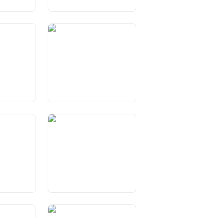
un dals
Art. 12 Dretg d’agid en
ls
situaziuns da basegn
d’opiniun e
Art. 17 Libertad da las
medias
a l’art
Art. 22 Libertad da reuniun