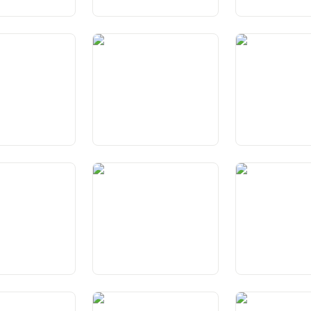
tg da la vita e da
Art. 10a Scumond da cuvrir
Art. 11 Proteczi
l’atgna fatscha
uffants e giuveni
etg da matrimoni
Art. 15 Libertad da cretta e
Art. 16 Libertad 
conscienza
d’infurmaziun
tg d’instrucziun
Art. 20 Libertad da la
Art. 21 Libertad d
undamentala
scienza