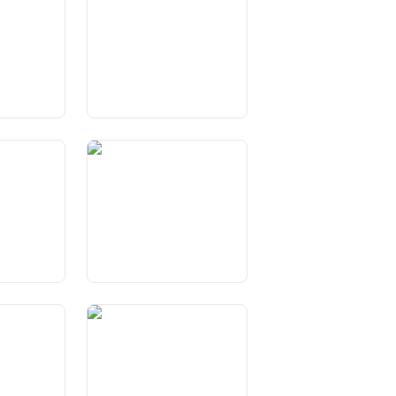
 da la
Art. 27 Libertad economica
ras
Art. 31 Privaziun da la
libertad