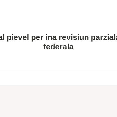
al pievel per ina revisiun parzial
federala