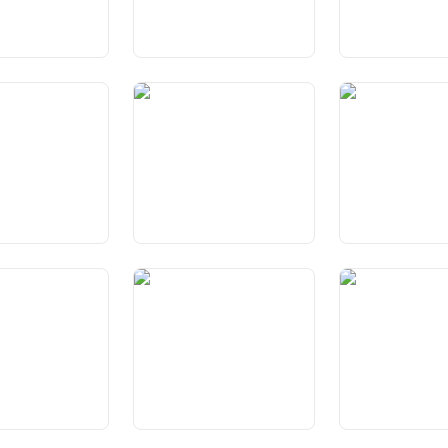
tg da petiziun
Art. 34 Dretgs politics
Art. 35 Effect da
fundamentals
uist e perdita
Art. 39 Diever dals dretgs
Art. 40 Svizras 
 da burgais
politics
a l’exteriur