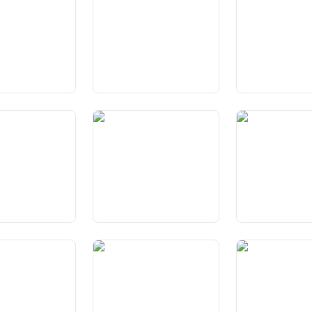
ertad da domicil
Art. 25 Protecziun cunter
Art. 26 Garanzia
l’expulsiun, l’extradiziun ed
proprietad
il repatriament
ranzias
Art. 29a Garanzia da la via
Art. 30 Procedu
da procedura
giudiziala
giudizialas