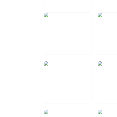
Art. 9 Protecziun cunter
Art. 10 Dre
arbitrariadad e
la libertad
mantegniment da la buna
fai
Art. 13 Protecziun da la
Art. 14 Dr
sfera privata
e famiglia
Art. 18 Libertad da lingua
Art. 19 Dre
da scola f