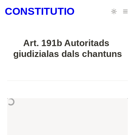
CONSTITUTIO
Art. 191b Autoritads 
giudizialas dals chantuns