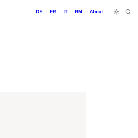
DE
FR
IT
RM
About