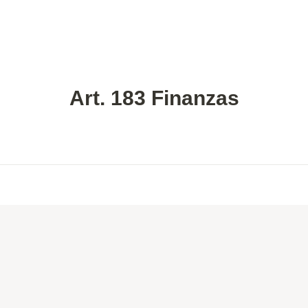
Art. 183 Finanzas