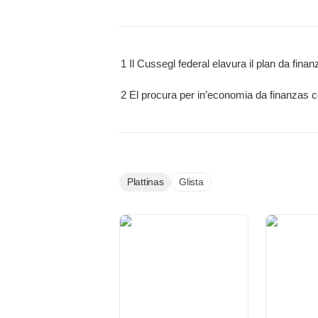
1 Il Cussegl federal elavura il plan da finanz
2 El procura per in’economia da finanzas c
Plattinas
Glista
Preambel
Art. 1 Conf