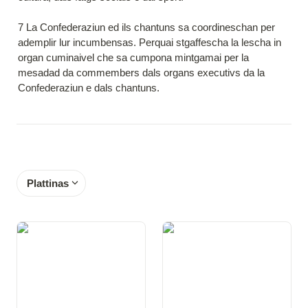
7 La Confederaziun ed ils chantuns sa coordineschan per 
ademplir lur incumbensas. Perquai stgaffescha la lescha in 
organ cuminaivel che sa cumpona mintgamai per la 
mesadad da commembers dals organs executivs da la 
Confederaziun e dals chantuns.
Plattinas
Preambel
Art. 1 Confederaziun svizra