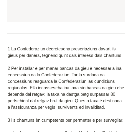
1 La Confederaziun decretescha prescripziuns davart ils 
gieus per daners, tegnend quint dals interess dals chantuns.

2 Per installar e per manar bancas da gieu è necessaria ina 
concessiun da la Confederaziun. Tar la surdada da 
concessiuns resguarda la Confederaziun las cundiziuns 
regiunalas. Ella incassescha ina taxa sin bancas da gieu che 
dependa dal retgav; la taxa na dastga betg surpassar 80 
pertschient dal retgav brut da gieu. Questa taxa è destinada 
a l’assicuranza per vegls, survivents ed invaliditad.

3 Ils chantuns èn cumpetents per permetter e per survegliar:
