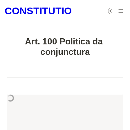
CONSTITUTIO
Art. 100 Politica da 
conjunctura