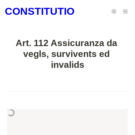
CONSTITUTIO
Art. 112 Assicuranza da 
vegls, survivents ed 
invalids