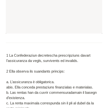
1 La Confederaziun decretescha prescripziuns davart 
l’assicuranza da vegls, survivents ed invalids.

2 Ella observa ils suandants princips:

a. L’assicuranza è obligatorica.

abis. Ella conceda prestaziuns finanzialas e materialas.

b. Las rentas han da cuvrir commensuradamain il basegn 
d’existenza.

c. La renta maximala correspunda sin il pli al dubel da la 