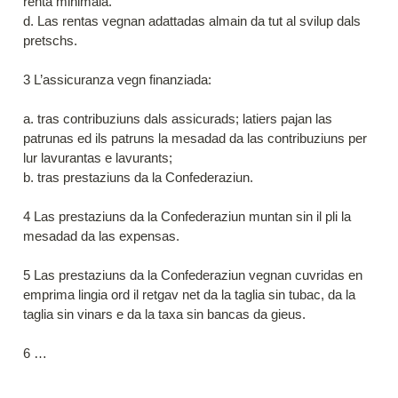
renta minimala.

d. Las rentas vegnan adattadas almain da tut al svilup dals 
pretschs.

3 L’assicuranza vegn finanziada:

a. tras contribuziuns dals assicurads; latiers pajan las 
patrunas ed ils patruns la mesadad da las contribuziuns per 
lur lavurantas e lavurants;

b. tras prestaziuns da la Confederaziun.

4 Las prestaziuns da la Confederaziun muntan sin il pli la 
mesadad da las expensas.

5 Las prestaziuns da la Confederaziun vegnan cuvridas en 
emprima lingia ord il retgav net da la taglia sin tubac, da la 
taglia sin vinars e da la taxa sin bancas da gieus.

6 …