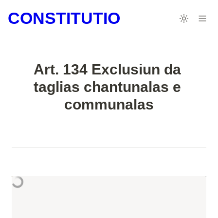
CONSTITUTIO
Art. 134 Exclusiun da 
taglias chantunalas e 
communalas