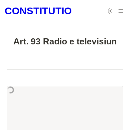
CONSTITUTIO
Art. 93 Radio e televisiun