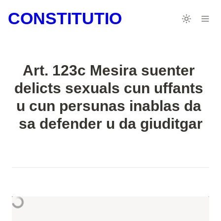
CONSTITUTIO
Art. 123c Mesira suenter 
delicts sexuals cun uffants 
u cun persunas inablas da 
sa defender u da giuditgar