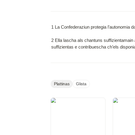
1 La Confederaziun protegia l’autonomia da
2 Ella lascha als chantuns suffizientamain
suffizientas e contribuescha ch’els dispon
Plattinas
Glista
Preambel
Art. 1 Conf