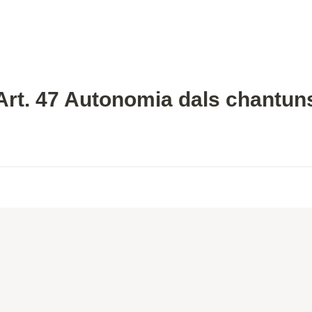
Art. 47 Autonomia dals chantun