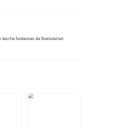
 lascha funtaunas da finanziaziun 
Art. 4 Linguas naziunalas