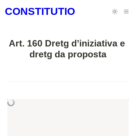
CONSTITUTIO
Art. 160 Dretg d’iniziativa e 
dretg da proposta