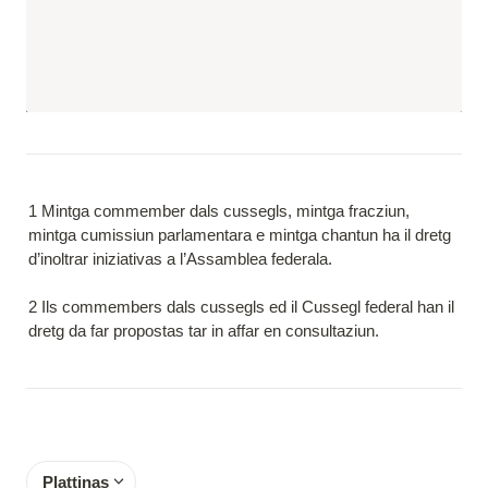
1 Mintga commember dals cussegls, mintga fracziun, 
mintga cumissiun parlamentara e mintga chantun ha il dretg 
d’inoltrar iniziativas a l’Assamblea federala.

2 Ils commembers dals cussegls ed il Cussegl federal han il 
dretg da far propostas tar in affar en consultaziun.
Plattinas